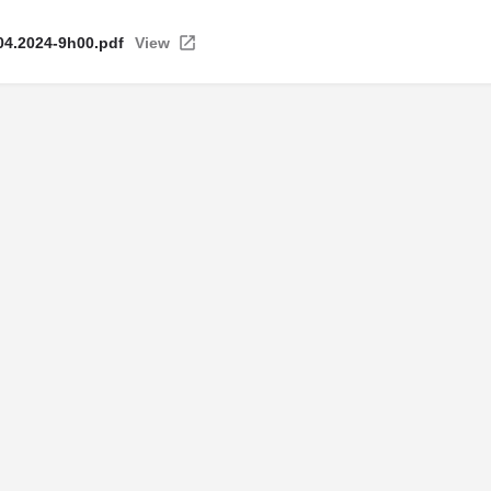
4.2024-9h00.pdf
View
ntions légales
| Politique de confidentialité
| Politique de cookie
© Copyright La Maison Des Avocats - Réalisation : Valoris Concept