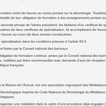
rmation inclut dix heures au moins portant sur la déontologie. Toutef
a totalité de leur obligation de formation à des enseignements portant sur
seconde phrase de l’alinéa précédent, les titulaires d’un certificat de sp
itulaires de deux certificats de spécialisation, ils accomplissent dix 
nte heures au cours de deux années consécutives.
spécialisation dans les conditions prévues à l’article 92-5.
t fixées par le Conseil national des barreaux.
bligation de formation continue, prises par le Conseil national des barre
e, notifiées par lettre recommandée avec demande d’avis de réception au
blique française.
 à la Maison de l’Avocat, est une association regroupant des Médiateurs q
éontologique inspirée du Code National de Déontologie du Médiateur, 
ologiques.
t organiser une médiation dans le cadre d’une procédure déjà engagée 