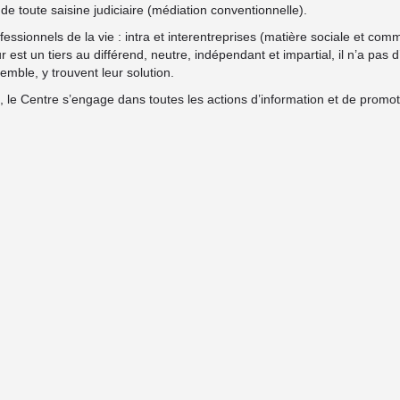
de toute saisine judiciaire (médiation conventionnelle).
essionnels de la vie : intra et interentreprises (matière sociale et co
r est un tiers au différend, neutre, indépendant et impartial, il n’a pa
emble, y trouvent leur solution.
, le Centre s’engage dans toutes les actions d’information et de prom
Mentions légales
| Politique de confidentialité
| Politique de cookies