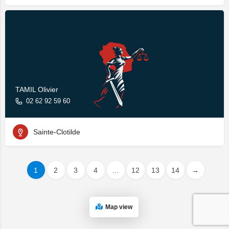
TAMIL Olivier
02 62 92 59 60
Sainte-Clotilde
1
2
3
4
...
12
13
14
→
Map view