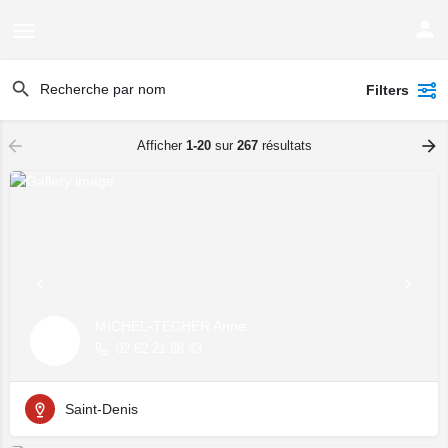
Filters
Afficher
1-20
sur
267
résultats
MICHEL-TECHER Anne
02 62 21 88 43
Saint-Denis