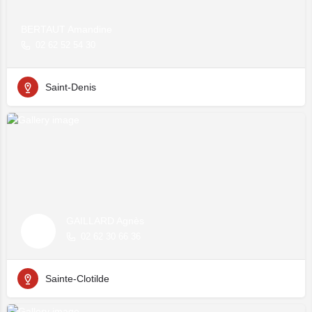
BERTAUT Amandine
02 62 52 54 30
Saint-Denis
GAILLARD Agnès
02 62 30 66 36
Sainte-Clotilde