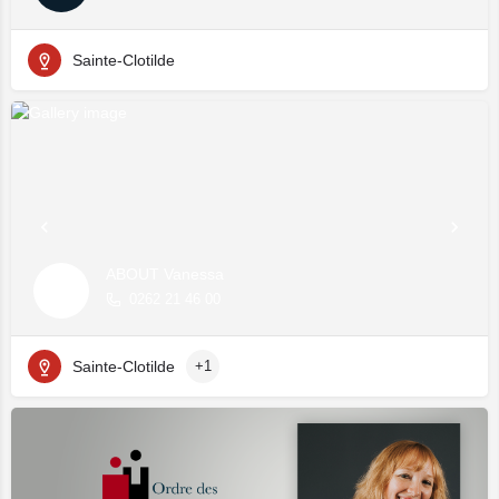
Sainte-Clotilde
ABOUT Vanessa
0262 21 46 00
Sainte-Clotilde
+1