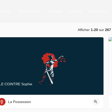
barreau
Permanances
Actualité
Contact
Ressources
Afficher
1-20
sur
267
LE COINTRE Sophie
La Possession