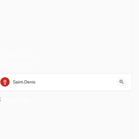
DOYEN Melissa
0692400201
Saint-Denis