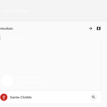
Accès membres
résultats
PATEL Réchad
06 93 94 95 83
Sainte-Clotilde