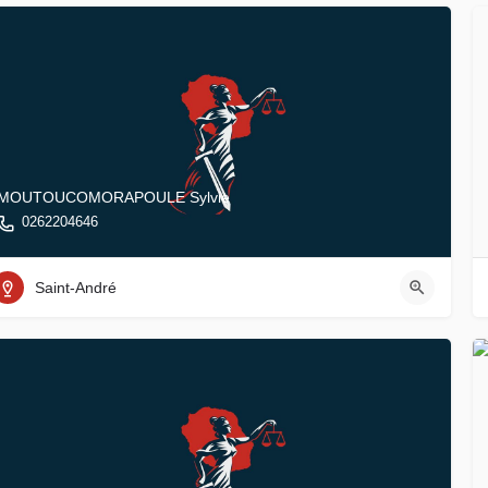
MOUTOUCOMORAPOULE Sylvie
0262204646
Saint-André