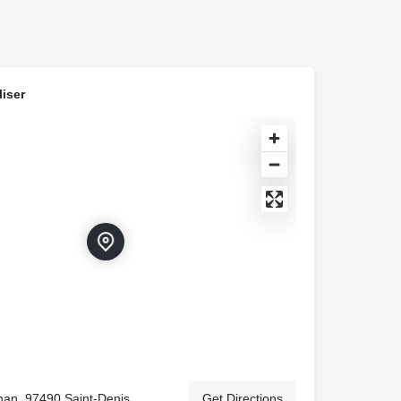
iser
an, 97490 Saint-Denis
Get Directions