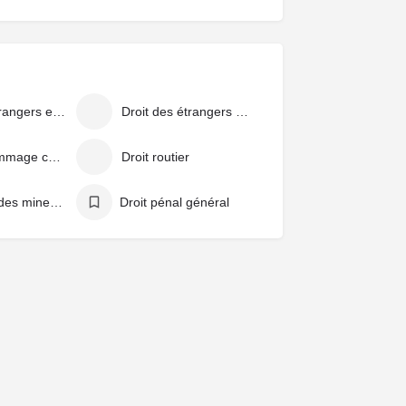
Droit des étrangers en France
Droit des étrangers et de la nationalité
Droit du dommage corporel
Droit routier
Droit pénal des mineurs
Droit pénal général