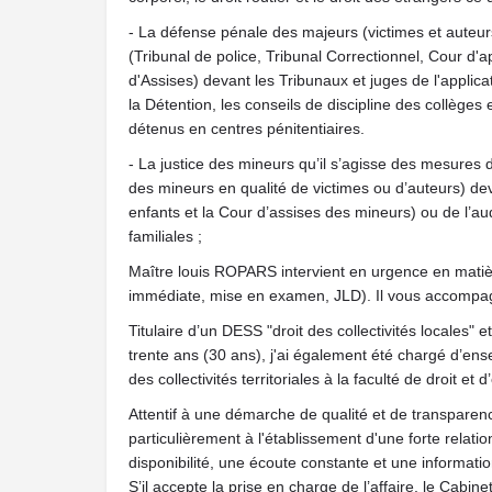
- La défense pénale des majeurs (victimes et auteurs
(Tribunal de police, Tribunal Correctionnel, Cour d'
d'Assises) devant les Tribunaux et juges de l'applica
la Détention, les conseils de discipline des collèges
détenus en centres pénitentiaires.
- La justice des mineurs qu’il s’agisse des mesures 
des mineurs en qualité de victimes ou d’auteurs) dev
enfants et la Cour d’assises des mineurs) ou de l’aud
familiales ;
Maître louis ROPARS intervient en urgence en mati
immédiate, mise en examen, JLD). Il vous accompag
Titulaire d’un DESS "droit des collectivités locales" 
trente ans (30 ans), j'ai également été chargé d’en
des collectivités territoriales à la faculté de droit e
Attentif à une démarche de qualité et de transpare
particulièrement à l'établissement d'une forte relati
disponibilité, une écoute constante et une informatio
S’il accepte la prise en charge de l’affaire, le Cabine