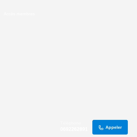
Accès membres
Téléphone
Appeler
0692262891