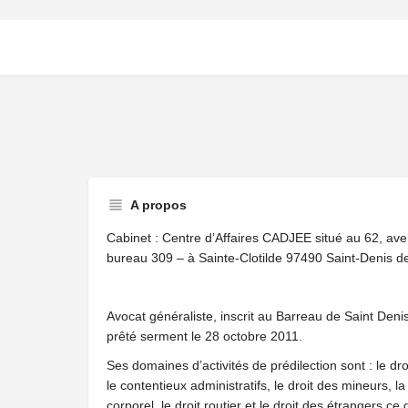
A propos
Cabinet : Centre d’Affaires CADJEE situé au 62, a
bureau 309 – à Sainte-Clotilde 97490 Saint-Denis d
Avocat généraliste, inscrit au Barreau de Saint De
prêté serment le 28 octobre 2011.
Ses domaines d’activités de prédilection sont : le droi
le contentieux administratifs, le droit des mineurs, l
corporel, le droit routier et le droit des étrangers ce q