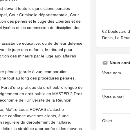
) devant toute les juridictions pénales
appel, Cour Criminelle départementale, Cour
tion des peines et le Juge des Libertés et de
 et lycées et les commission de discipline des
62 Boulevard d
Denis, La Réun
d’assistance éducative, ou de de leur défense
ant le juge des enfants, le tribunal pour
ition des mineurs par le juge aux affaires
Nous cont
ère pénale (garde à vue, comparution
Votre nom
ne tout au long des procédures pénales.
et Fort d’une pratique du droit public longue de
seignement en droit public en MASTER 2 Droit
Votre e-mail
t d’économie de l’Université de la Réunion.
nce, Maître Louis ROPARS s'attache
on de confiance avec ses clients, à une
Objet
n régulière du déroulement de l'affaire.
t définit la stratégie appropriée et les moyens