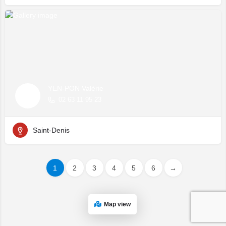
YEN-PON Valérie
02 63 11 95 23
Saint-Denis
1
2
3
4
5
6
→
Map view