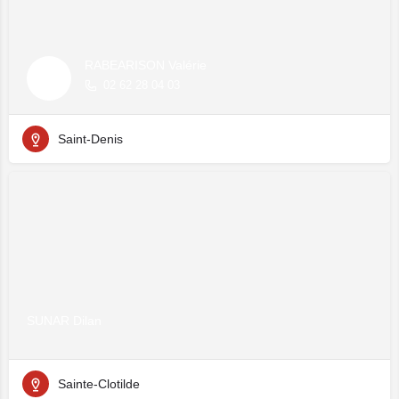
RABEARISON Valérie
02 62 28 04 03
Saint-Denis
SUNAR Dilan
Sainte-Clotilde