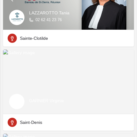
LAZZAROTTO Tania
02 62 41 23 76
Sainte-Clotilde
GARNIER Virginie
Saint-Denis