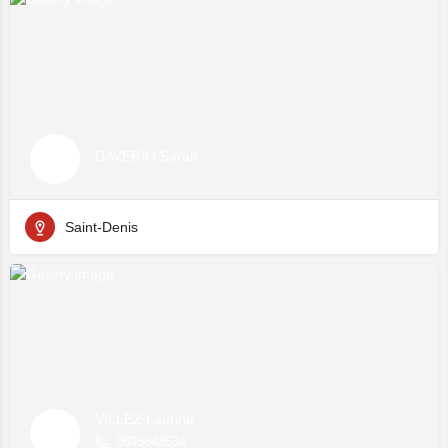
DAVERIO Sarah
Saint-Denis
VILLEZ Laurine
0693843634