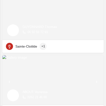
GUYONNARD Thomas
06 92 59 72 93
Sainte-Clotilde
+1
ABOUT Vanessa
0262 21 46 00