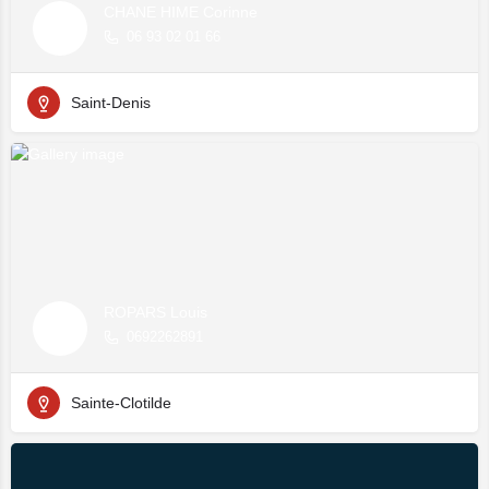
CHANE HIME Corinne
06 93 02 01 66
Saint-Denis
ROPARS Louis
0692262891
Sainte-Clotilde