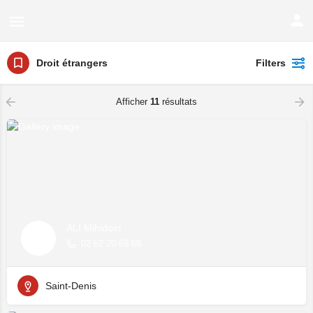
Droit étrangers
Filters
Afficher
11
résultats
ALI Mihidoiri
02 62 20 68 68
Saint-Denis