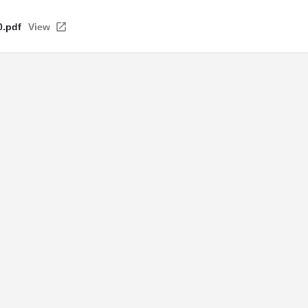
0.pdf
View
ntions légales
| Politique de confidentialité
| Politique de cookie
© Copyright La Maison Des Avocats - Réalisation : Valoris Concept