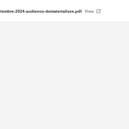
eptembre-2024-audience-dematerialisee.pdf
View
ntions légales
| Politique de confidentialité
| Politique de cookie
© Copyright La Maison Des Avocats - Réalisation : Valoris Concept