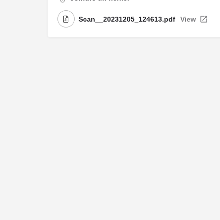
Scan__20231205_124613.pdf
View
Me