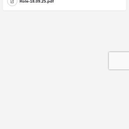
Role-18.09.25.pdf
Mentions légales
| Politique de confidentialité
| Politique de cookies
© Copyright La Maison Des Avocats - Réalisation : Valoris Concept