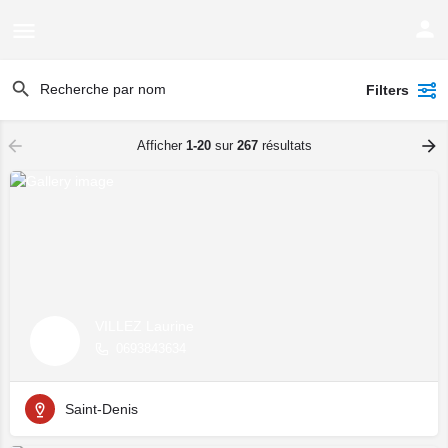
Filters
Afficher
1-20
sur
267
résultats
VILLEZ Laurine
0693843634
Saint-Denis