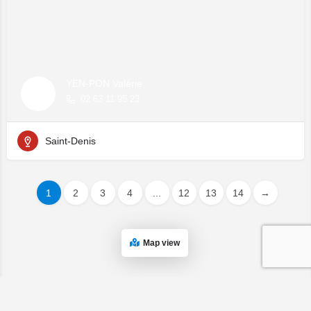
YEN-PON Valérie
02 63 11 95 23
Saint-Denis
1
2
3
4
...
12
13
14
→
Map view