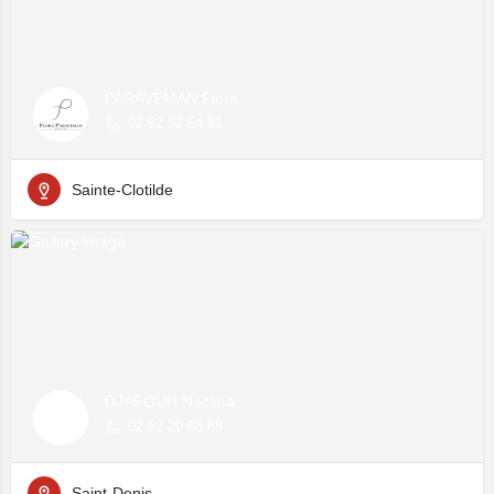
PARAVEMAN Flora
02 62 92 64 81
Sainte-Clotilde
DJAFOUR Nacima
02 62 20 68 68
Saint-Denis