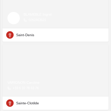
BLAMEBLE Ingrid
0262463621
Saint-Denis
VARIGNON Caroline
+33 6 37 78 63 76
Sainte-Clotilde