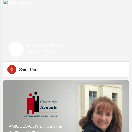
BOUSQUIE Aude
0262214600
Saint-Paul
AMIGUES-OLIVIER Caroline