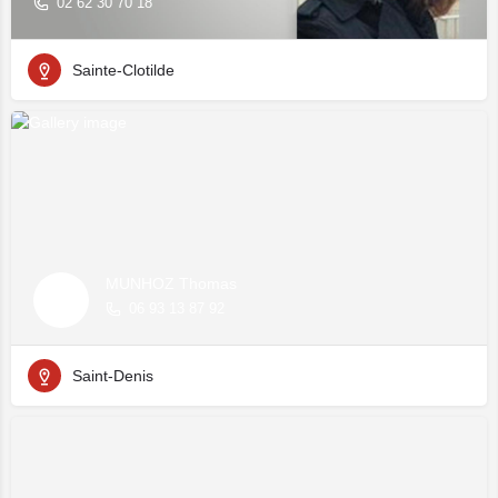
02 62 30 70 18
Sainte-Clotilde
MUNHOZ Thomas
06 93 13 87 92
Saint-Denis