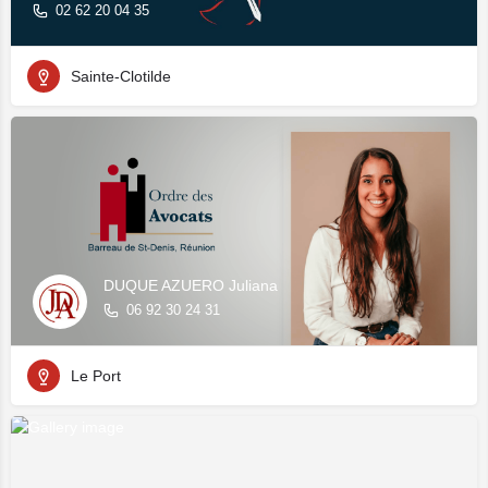
02 62 20 04 35
Sainte-Clotilde
DUQUE AZUERO Juliana
06 92 30 24 31
Le Port