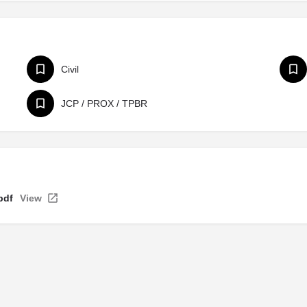
Civil
JCP / PROX / TPBR
pdf
View