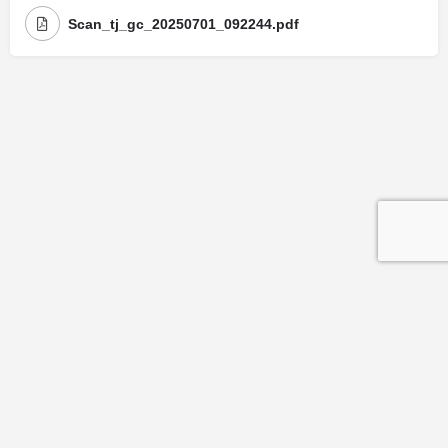
Scan_tj_gc_20250701_092244.pdf
Mentions légales
| Politique de confidentialité
| Politique de cookies
© Copyright La Maison Des Avocats - Réalisation : Valoris Concept