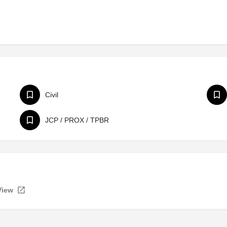
Civil
JCP / PROX / TPBR
View