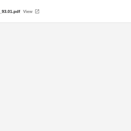
93.01.pdf
View
ntions légales
| Politique de confidentialité
| Politique de cookie
© Copyright La Maison Des Avocats - Réalisation : Valoris Concept