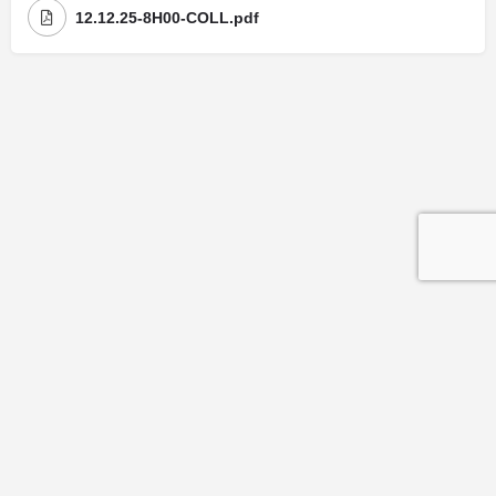
12.12.25-8H00-COLL.pdf
Mentions légales
| Politique de confidentialité
| Politique de cookies
© Copyright La Maison Des Avocats - Réalisation : Valoris Concept