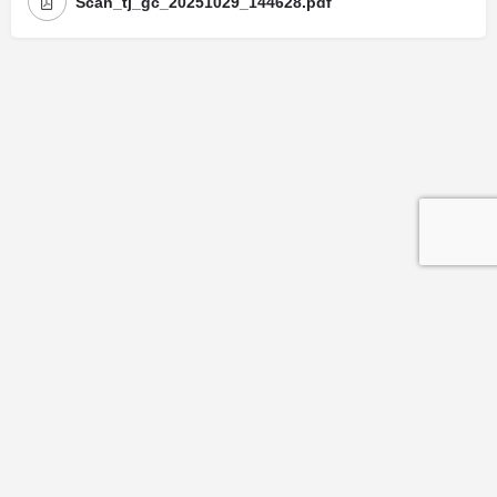
Scan_tj_gc_20251029_144628.pdf
Mentions légales
| Politique de confidentialité
| Politique de cookies
© Copyright La Maison Des Avocats - Réalisation : Valoris Concept