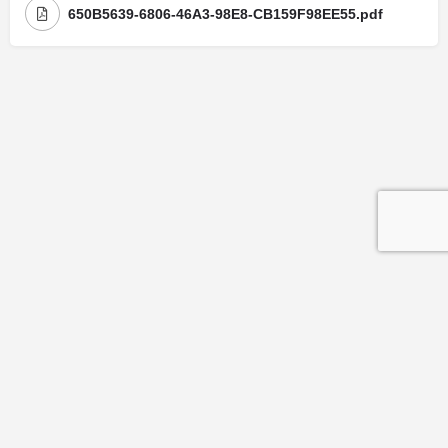
650B5639-6806-46A3-98E8-CB159F98EE55.pdf
Mentions légales
| Politique de confidentialité
| Politique de cookies
© Copyright La Maison Des Avocats - Réalisation : Valoris Concept