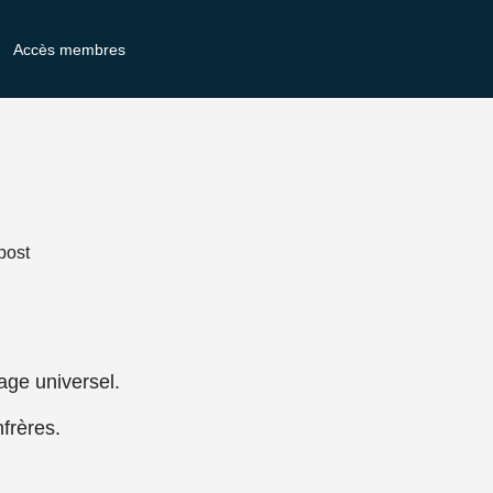
Accès membres
post
rage universel.
frères.