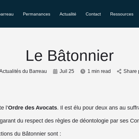
barreau
Permanances
Actualité
Contact
Ressources
Le Bâtonnier
Actualités du Barreau
Juil 25
1 min read
Share 
e l’
Ordre des Avocats
. Il est élu pour deux ans au suff
 garant du respect des règles de déontologie par ses Con
ctions du Bâtonnier sont :