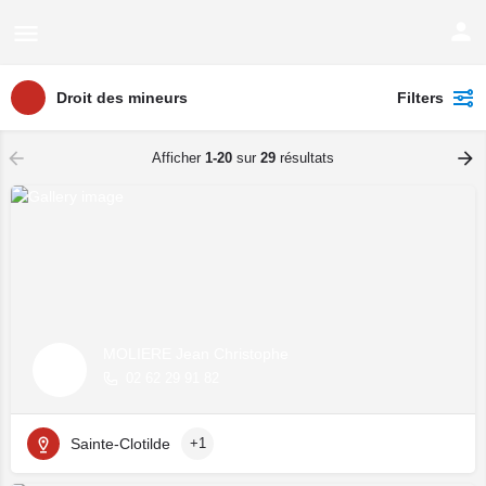
Droit des mineurs
Filters
Afficher
1-20
sur
29
résultats
MOLIERE Jean Christophe
02 62 29 91 82
Sainte-Clotilde
+1