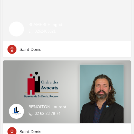
BLAMEBLE Ingrid
0262463621
Saint-Denis
BENOITON Laurent
02 62 23 79 74
Saint-Denis