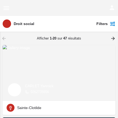
Droit social
Filters
Afficher
1-20
sur
47
résultats
CARLET Yannick
0262735656
Sainte-Clotilde