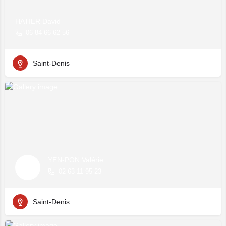
HATIER David
06 84 66 62 56
Saint-Denis
YEN-PON Valérie
02 63 11 95 23
Saint-Denis