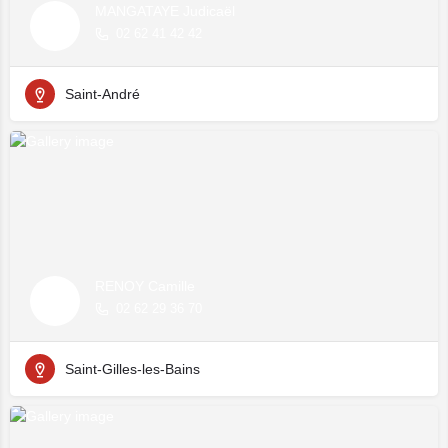
MANGATAYE Judicaël
02 62 41 42 42
Saint-André
RENOY Camille
02 62 29 36 70
Saint-Gilles-les-Bains