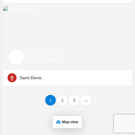
MOTOS Guillaume
02 62 66 84 10
Saint-Denis
1
2
3
→
Map view