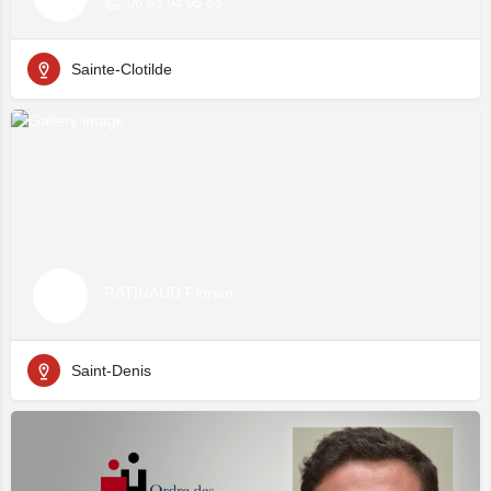
06 93 94 95 83
Sainte-Clotilde
RATINAUD Florian
Saint-Denis