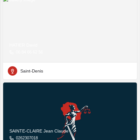
HATIER David
06 84 66 62 56
Saint-Denis
SAINTE-CLAIRE Jean Claude
0262307018