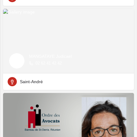
MANGATAYE Judicaël
02 62 41 42 42
Saint-André