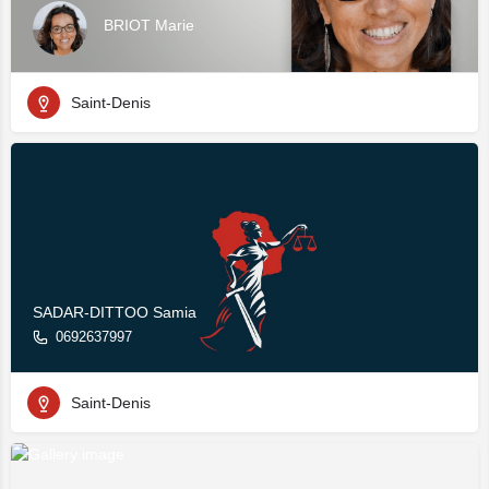
BRIOT Marie
Saint-Denis
SADAR-DITTOO Samia
0692637997
Saint-Denis