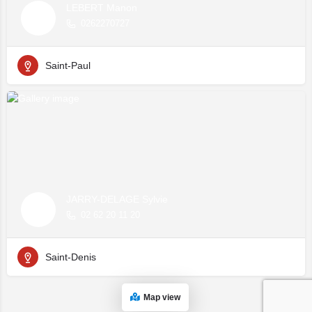
LEBERT Manon
0262270727
Saint-Paul
JARRY-DELAGE Sylvie
02 62 20 11 20
Saint-Denis
Map view