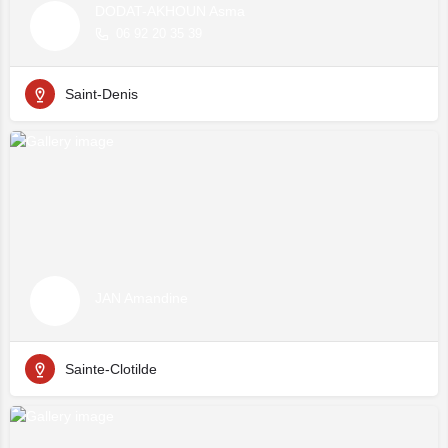
DODAT-AKHOUN Asma
06 92 20 35 39
Saint-Denis
JAN Amandine
Sainte-Clotilde