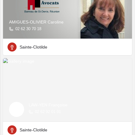
AMIGUES-OLIVIER Caroline
02 62 30 70 18
Sainte-Clotilde
LAW-YEN Françoise
02 62 92 01 01
Sainte-Clotilde