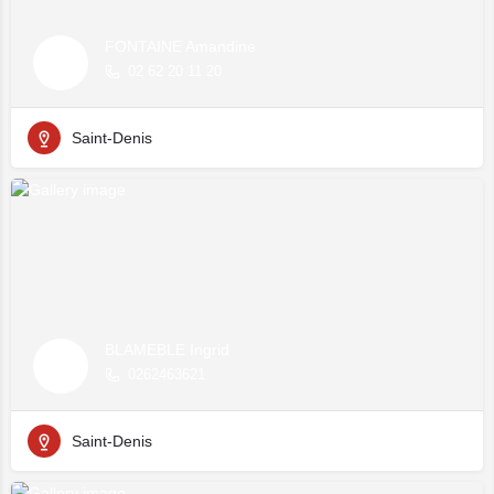
FONTAINE Amandine
02 62 20 11 20
Saint-Denis
BLAMEBLE Ingrid
0262463621
Saint-Denis