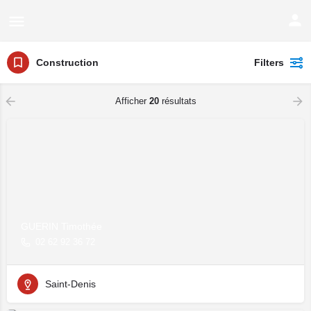
Construction
Filters
Afficher
20
résultats
GUERIN Timothée
02 62 92 36 72
Saint-Denis