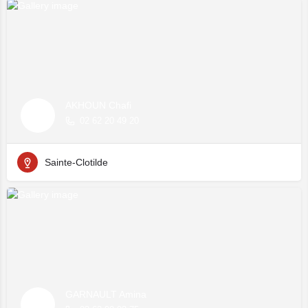
AKHOUN Chafi
02 62 20 49 20
Sainte-Clotilde
GARNAULT Amina