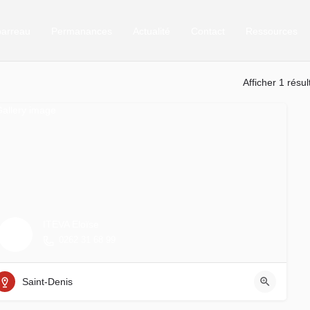
barreau
Permanances
Actualité
Contact
Ressources
Afficher 1 résul
ITEVA Eloïse
0262 31 68 99
Saint-Denis